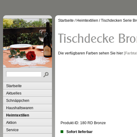
Startseite
/
Heimtextilien
/
Tischdecken Serie B
Die verfügbaren Farben sehen Sie hier
[Farbta
Startseite
Aktuelles
Schnäppchen
Haushaltswaren
Heimtextilien
Aktion
Produkt-ID: 180 RD Bronze
Service
Sofort lieferbar