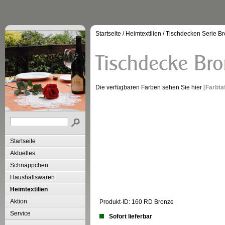
Startseite
/
Heimtextilien
/
Tischdecken Serie B
Die verfügbaren Farben sehen Sie hier
[Farbta
Startseite
Aktuelles
Schnäppchen
Haushaltswaren
Heimtextilien
Aktion
Produkt-ID: 160 RD Bronze
Service
Sofort lieferbar