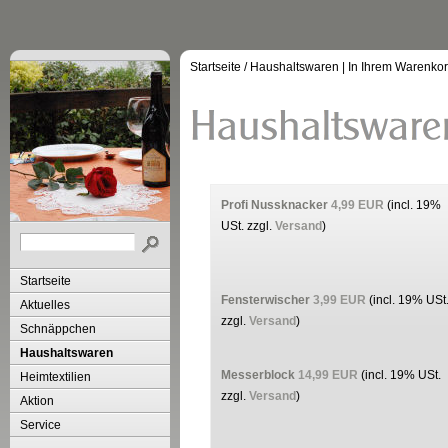
Startseite
/
Haushaltswaren
| In Ihrem Warenko
Profi Nussknacker
4,99 EUR
(incl. 19%
USt. zzgl.
Versand
)
Startseite
Fensterwischer
3,99 EUR
(incl. 19% USt
Aktuelles
zzgl.
Versand
)
Schnäppchen
Haushaltswaren
Messerblock
14,99 EUR
(incl. 19% USt.
Heimtextilien
zzgl.
Versand
)
Aktion
Service