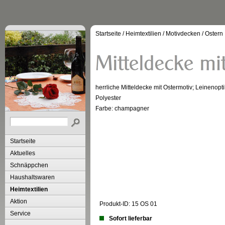
Startseite
/
Heimtextilien
/
Motivdecken
/
Ostern
herrliche Mitteldecke mit Ostermotiv; Leinenopt
Polyester
Farbe: champagner
Startseite
Aktuelles
Schnäppchen
Haushaltswaren
Heimtextilien
Aktion
Produkt-ID: 15 OS 01
Service
Sofort lieferbar